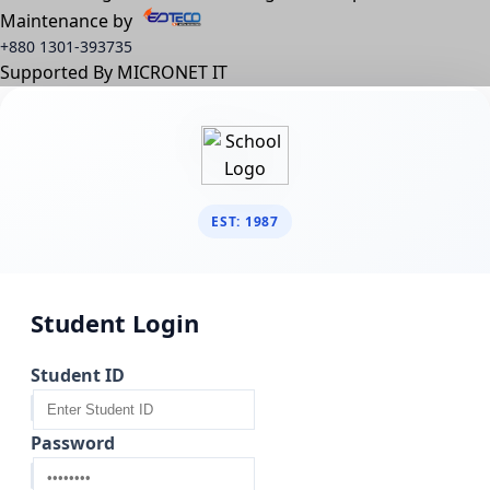
Maintenance by
+880 1301-393735
Supported By MICRONET IT
EST: 1987
Student Login
Student ID
Password