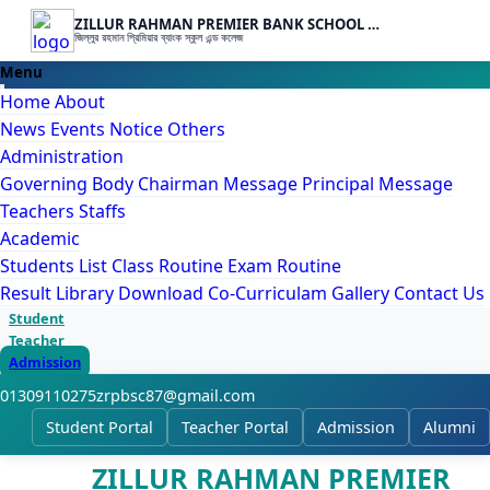
ZILLUR RAHMAN PREMIER BANK SCHOOL & COLLEGE
জিল্লুর রহমান প্রিমিয়ার ব্যাংক স্কুল এন্ড কলেজ
Menu
Home
About
News
Events
Notice
Others
Administration
Governing Body
Chairman Message
Principal Message
Teachers
Staffs
Academic
Students List
Class Routine
Exam Routine
Result
Library
Download
Co-Curriculam
Gallery
Contact Us
Student
Teacher
Admission
01309110275
zrpbsc87@gmail.com
Student Portal
Teacher Portal
Admission
Alumni
ZILLUR RAHMAN PREMIER