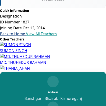
Quick Information
Designation
ID Number
1827
Joining Date
Oct 12, 2014
Back to Home
View All Teachers
Other Teachers
SUMON SINGH
MD. THUHEDUR RAHMAN
THANIA JAHAN
Abdul Jabbar
Address
Banshgari, Bhairab, Kishoreganj