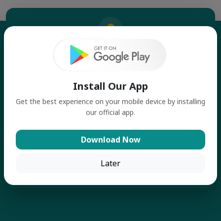
Address
Banshgari, Bhairab, Kishoreganj
Install Our App
Get the best experience on your mobile device by installing
Phone Number
our official app.
01309110275
Download Now
Email Address
Later
zrpbsc87@gmail.com